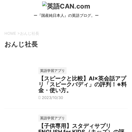
ー『国産純日本人』の英語ブログ。ー
HOME
>
おんじ社長
おんじ社長
英語学習アプリ
【スピークと比較】AI×英会話アプ
リ「スピークバディ」の評判！※料
金・使い方。
2023/10/30
英語学習アプリ
【子供専用】スタディサプリ
ENGLISH for KIDS（キッズ）の評