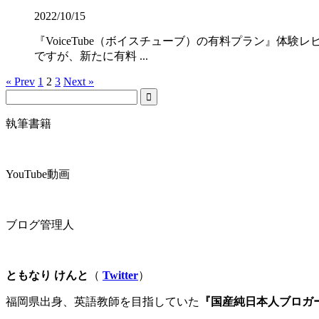
2022/10/15
『VoiceTube（ボイスチューブ）の有料プラン』体験
ですが、新たに有料 ...
« Prev
1
2
3
Next »
執筆書籍
YouTube動画
ブログ管理人
ともなり けんと
（
Twitter
）
福岡県出身、英語教師を目指していた
『国産純日本人ブロガ