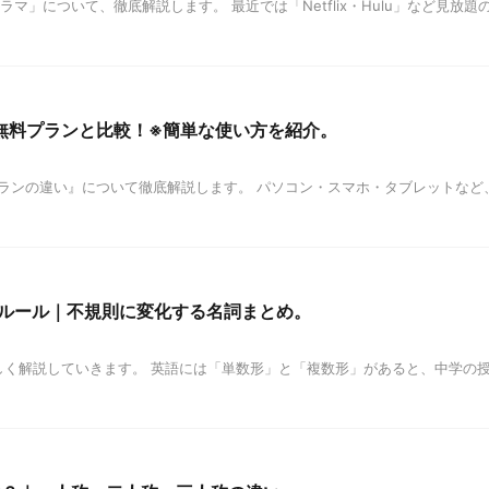
マ」について、徹底解説します。 最近では「Netflix・Hulu」など見
）】無料プランと比較！※簡単な使い方を紹介。
有料プランの違い』について徹底解説します。 パソコン・スマホ・タブレットな
方ルール｜不規則に変化する名詞まとめ。
詳しく解説していきます。 英語には「単数形」と「複数形」があると、中学の