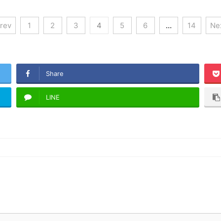
rev
1
2
3
4
5
6
…
14
Nex
Share
LINE