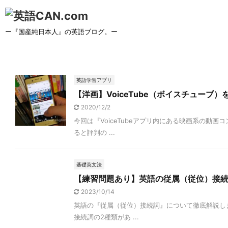
ー『国産純日本人』の英語ブログ。ー
英語学習アプリ
【洋画】VoiceTube（ボイスチューブ
2020/12/2
今回は『VoiceTubeアプリ内にある映画系の
ると評判の ...
基礎英文法
【練習問題あり】英語の従属（従位）接
2023/10/14
英語の『従属（従位）接続詞』について徹底解説し
接続詞の2種類があ ...