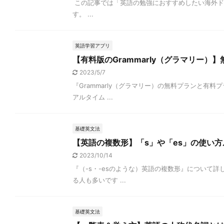
この記事では「英語の勉強におすすめしたい海外ドラ
す。 ...
英語学習アプリ
【有料版のGrammarly（グラマリー
2023/5/7
『Grammarly（グラマリー）の無料プランと
アルタイム ...
基礎英文法
【英語の複数形】「s」や「es」の使い
2023/10/14
『（-s・-esのような）英語の複数形』について
る人も多いです ...
基礎英文法