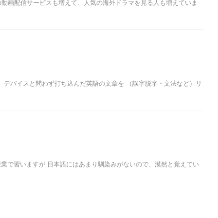
放題の動画配信サービスも増えて、人気の海外ドラマを見る人も増えていま
ど、デバイスと問わず打ち込んだ英語の文章を （誤字脱字・文法など）リ
授業で習いますが 日本語にはあまり馴染みがないので、漠然と覚えてい