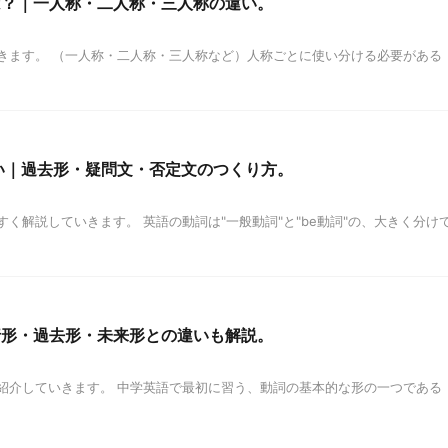
は？｜一人称・二人称・三人称の違い。
きます。 （一人称・二人称・三人称など）人称ごとに使い分ける必要がある
い｜過去形・疑問文・否定文のつくり方。
く解説していきます。 英語の動詞は"一般動詞"と"be動詞"の、大きく分け
行形・過去形・未来形との違いも解説。
紹介していきます。 中学英語で最初に習う、動詞の基本的な形の一つである